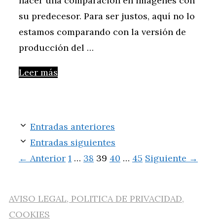
hacer una comparación en imágenes con
su predecesor. Para ser justos, aquí no lo
estamos comparando con la versión de
producción del …
Leer más
Entradas anteriores
Entradas siguientes
Página
Página
Página
Página
Página
←
Anterior
1
…
38
39
40
…
45
Siguiente
→
AVISO LEGAL, POLITICA DE PRIVACIDAD,
COOKIES