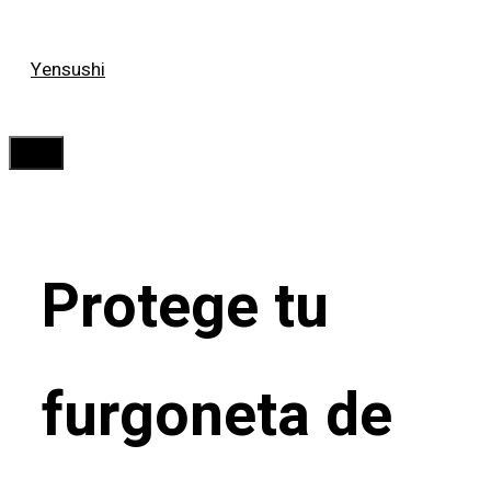
Saltar
Yensushi
al
contenido
Menú
Protege tu
furgoneta de