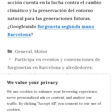
acción cuenta en la lucha contra el cambio
climático y la preservación del entorno
natural para las generaciones futuras.
¿Googleando
furgoneta segunda mano
Barcelona
?
Categorías
General
,
Motor
Participa en eventos y convenciones de
furgonetas en Barcelona y alrededores:
Oportunidades para aprender y compartir
We value your privacy
Protege tu furgoneta de segunda mano
de robos en Barcelona: Sistemas de
We use cookies to enhance your browsing experience,
serve personalized ads or content, and analyze our
seguridad y buenas prácticas
traffic. By clicking "Accept All", you consent to our use of
cookies.