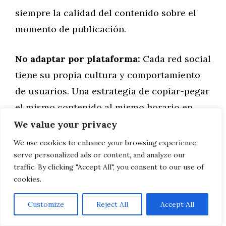
siempre la calidad del contenido sobre el
momento de publicación.
No adaptar por plataforma:
Cada red social
tiene su propia cultura y comportamiento
de usuarios. Una estrategia de copiar-pegar
el mismo contenido al mismo horario en
todas las plataformas rara vez funciona.
We value your privacy
We use cookies to enhance your browsing experience,
Saturar a tu audiencia:
Más publicaciones
serve personalized ads or content, and analyze our
traffic. By clicking "Accept All", you consent to our use of
no siempre significan mejor resultado.
cookies.
Encuentra el equilibrio entre frecuencia y
calidad para no generar fatiga en tu
Customize
Reject All
Accept All
comunidad.