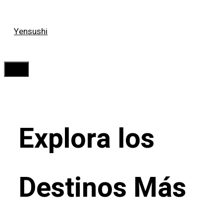
Saltar
Yensushi
al
contenido
Menú
Explora los
Destinos Más