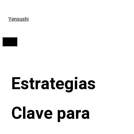
Saltar
Yensushi
al
contenido
Menú
Estrategias
Clave para