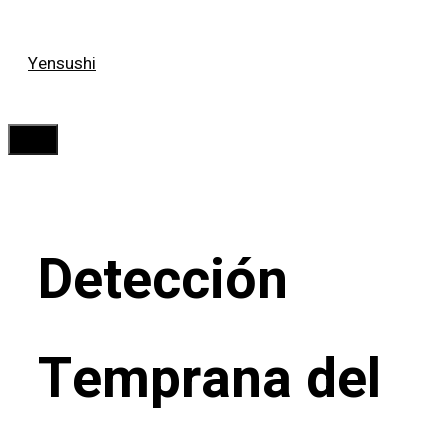
Saltar
Yensushi
al
contenido
Menú
Detección
Temprana del