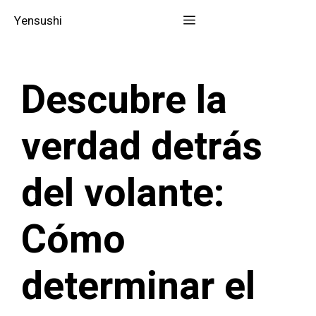
Saltar
Menú
Yensushi
al
contenido
Descubre la
verdad detrás
del volante:
Cómo
determinar el