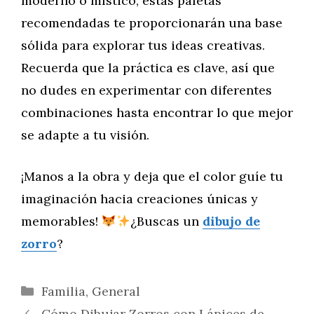
moderno o místico, estas paletas
recomendadas te proporcionarán una base
sólida para explorar tus ideas creativas.
Recuerda que la práctica es clave, así que
no dudes en experimentar con diferentes
combinaciones hasta encontrar lo que mejor
se adapte a tu visión.
¡Manos a la obra y deja que el color guíe tu
imaginación hacia creaciones únicas y
memorables!
¿Buscas un
dibujo de
zorro
?
Categorías
Familia
,
General
Cómo Dibujar Zorros con Lápices de