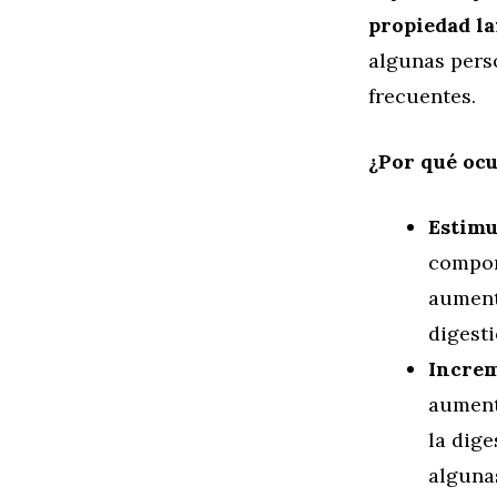
propiedad l
algunas pers
frecuentes.
¿Por qué ocu
Estimu
compone
aument
digesti
Increm
aument
la dige
alguna