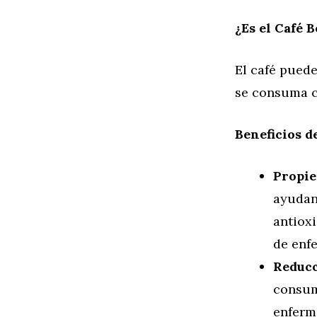
¿Es el Café 
El café puede
se consuma c
Beneficios de
Propie
ayudan 
antioxi
de enf
Reducc
consum
enferm