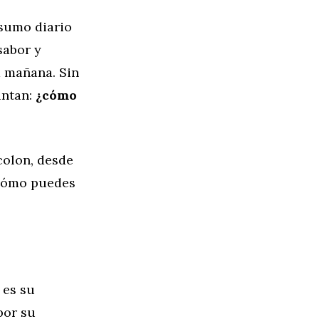
nsumo diario
sabor y
la mañana. Sin
untan:
¿cómo
 colon, desde
 cómo puedes
 es su
por su