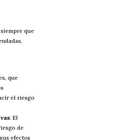
, siempre que
endadas.
es, que
os
cir el riesgo
ivas
: El
iesgo de
sus efectos