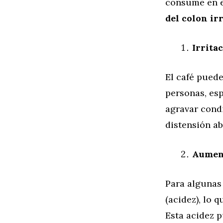
consume en e
del colon irr
Irrita
El café puede
personas, es
agravar cond
distensión a
Aument
Para algunas
(acidez), lo 
Esta acidez p