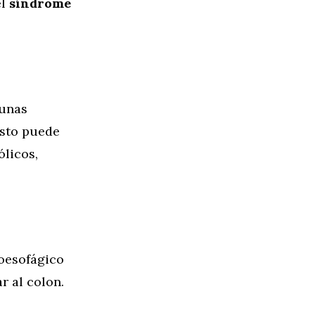
el
síndrome
gunas
Esto puede
licos,
roesofágico
r al colon.