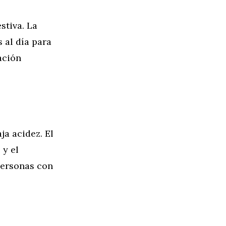
stiva. La
 al día para
ación
ja acidez. El
 y el
personas con