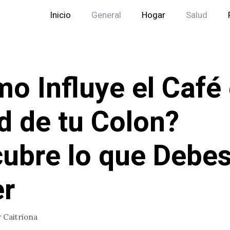
Inicio
General
Hogar
Salud
o Influye el Café 
d de tu Colon?
ubre lo que Debe
r
r
Caitriona