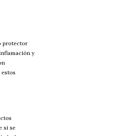
o protector
inflamación y
on
 estos
ectos
 si se