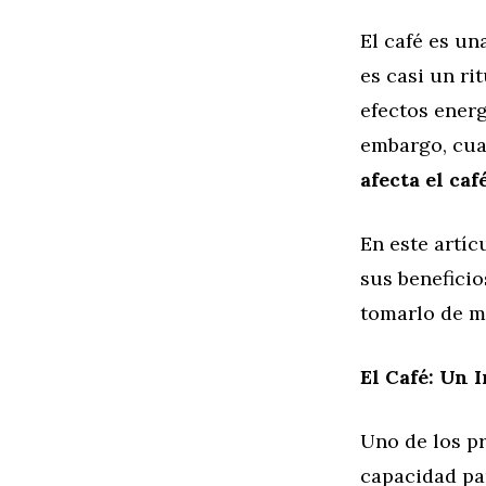
El café es u
es casi un ri
efectos energ
embargo, cua
afecta el ca
En este artíc
sus benefici
tomarlo de m
El Café: Un 
Uno de los p
capacidad par