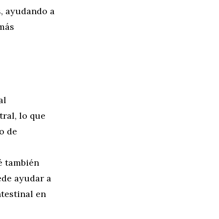
s, ayudando a
 más
al
ral, lo que
o de
fé también
ede ayudar a
ntestinal en