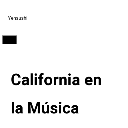
Saltar
Yensushi
al
contenido
Menú
California en
la Música