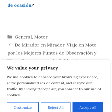
de ocasión
?
Categorías
General
,
Motor
De Mirador en Mirador: Viaje en Moto
por los Mejores Puntos de Observación y
Vistas Panorámicas de California
We value your privacy
Rutas Moteras del Turismo de Aventura:
Explorando Actividades Extremas y
We use cookies to enhance your browsing experience,
serve personalized ads or content, and analyze our
Deportes de Aventura en California
traffic. By clicking "Accept All", you consent to our use of
cookies.
Customize
Reject All
Accept All
AVISO LEGAL, POLITICA DE PRIVACIDAD, COOKIES