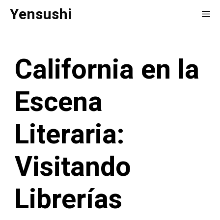
Saltar
Yensushi
Me
al
contenido
California en la
Escena
Literaria:
Visitando
Librerías