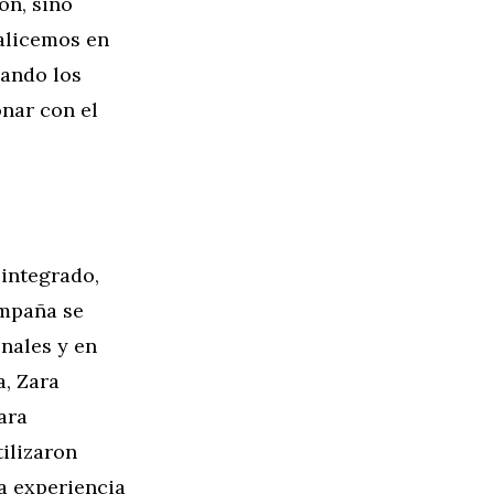
ón, sino
alicemos en
sando los
nar con el
 integrado,
ampaña se
nales y en
a, Zara
ara
tilizaron
a experiencia