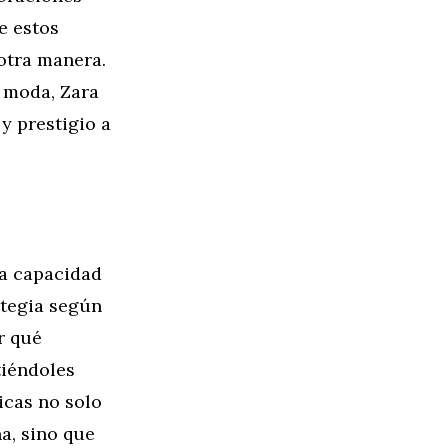
e estos
otra manera.
a moda, Zara
y prestigio a
la capacidad
ategia según
r qué
tiéndoles
icas no solo
a, sino que