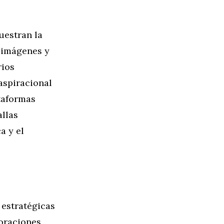
uestran la
ó imágenes y
rios
 aspiracional
ataformas
allas
a y el
 estratégicas
boraciones