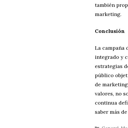
también propo
marketing.
Conclusión
La campaña d
integrado y 
estrategias d
público objet
de marketing
valores, no s
continua def
saber más d
Categorías