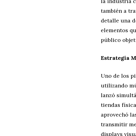
la industria 
también a tr
detalle una 
elementos qu
público objet
Estrategia M
Uno de los pi
utilizando mú
lanzó simult
tiendas físic
aprovechó la
transmitir me
displays vis