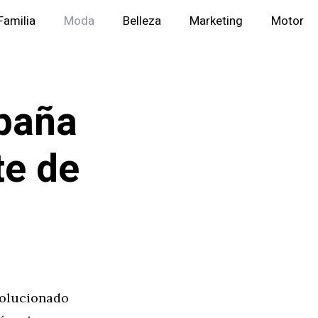
Familia
Moda
Belleza
Marketing
Motor
paña
te de
volucionado