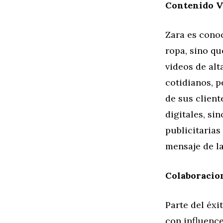
Contenido V
Zara es cono
ropa, sino q
videos de al
cotidianos, p
de sus client
digitales, si
publicitarias
mensaje de l
Colaboracion
Parte del éxi
con influenc