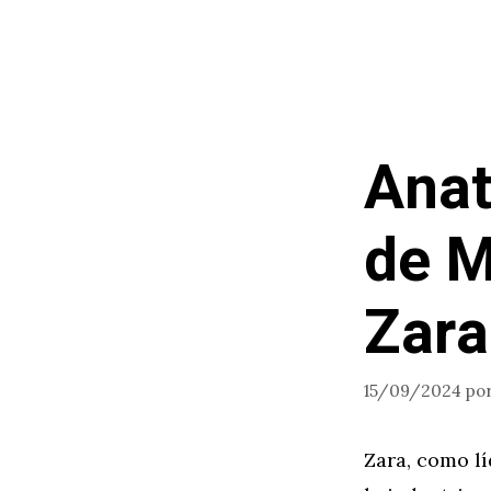
Saltar
al
contenido
Ana
de M
Zara
15/09/2024
po
Zara, como l