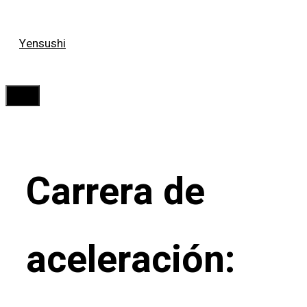
Saltar
Yensushi
al
contenido
Menú
Carrera de
aceleración: